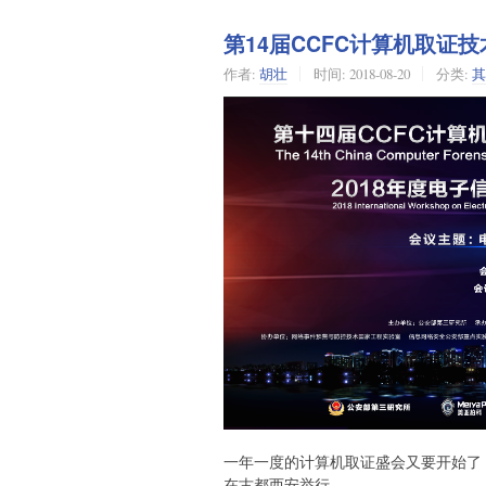
​第14届CCFC计算机取证
作者:
胡壮
时间:
2018-08-20
分类:
其
一年一度的计算机取证盛会又要开始了，第
在古都西安举行。