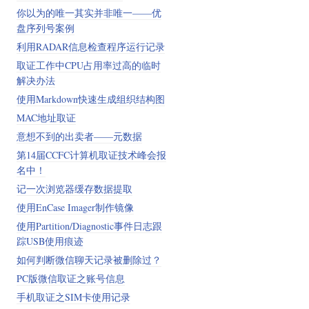
你以为的唯一其实并非唯一——优
盘序列号案例
利用RADAR信息检查程序运行记录
取证工作中CPU占用率过高的临时
解决办法
使用Markdown快速生成组织结构图
MAC地址取证
意想不到的出卖者——元数据
​第14届CCFC计算机取证技术峰会报
名中！
记一次浏览器缓存数据提取
使用EnCase Imager制作镜像
使用Partition/Diagnostic事件日志跟
踪USB使用痕迹
如何判断微信聊天记录被删除过？
PC版微信取证之账号信息
手机取证之SIM卡使用记录