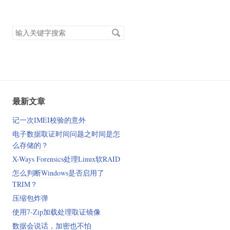
搜
索
关
键
字
最新文章
记一次IMEI校验的意外
电子数据取证时间问题之时间是怎
么存储的？
X-Ways Forensics处理Linux软RAID
怎么判断Windows是否启用了
TRIM？
压缩包炸弹
使用7-Zip加载处理取证镜像
数据会说话，加密也不怕