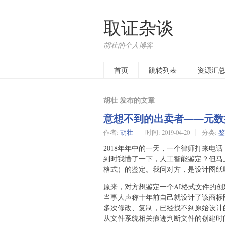
取证杂谈
胡壮的个人博客
首页
跳转列表
资源汇
胡壮 发布的文章
意想不到的出卖者——元数
作者:
胡壮
时间:
2019-04-20
分类:
鉴
2018年年中的一天，一个律师打来电
到时我懵了一下，人工智能鉴定？但马上反应过
格式）的鉴定。我问对方，是设计图纸
原来，对方想鉴定一个AI格式文件的
当事人声称十年前自己就设计了该商标
多次修改、复制，已经找不到原始设计
从文件系统相关痕迹判断文件的创建时