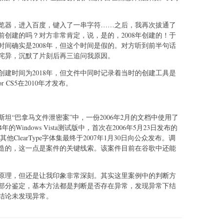
览器，进入百度，键入了一串字符……之后，我再次拔通了
创建的吗？对方非常肯定，说，是的，2008年创建的！于
间确实是2008年，但这个时间是假的。对方听到前半句话
诧异，沉默了片刻后再三追问我原因。
建时间为2018年，但文件中同时记录着当时的创建工具是
strator CS5在2010年才发布。
斯坦“巴拿马文件泄密案”中，一份2006年2月的文档中使用了
004年的Windows Vista测试版中，首次在2006年5月23日发布的
字体和其他ClearType字体集最终于2007年1月30日向公众发布。调
造的，这一点是案件的关键线索。该案件目前在谷歌中还能
原理，但还是让我印象非常深刻。其实这里案例中的判断方
部分鉴定，基本方法都是判断是否存在异常，发现异常下结
结论未发现异常。