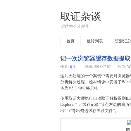
取证杂谈
胡壮的个人博客
首页
跳转列表
资源汇
记一次浏览器缓存数据提取
作者:
胡壮
时间:
2018-07-05
分类:
W
这几天处理的一个案例中需要对浏览器
分析解决过程。检材镜像中安装了Wind
本为V5.3.49418RTM。
使用取证大师执行自动取证解析得到IE浏览
Explorer”→“缓存记录”节点左边
出”→“导出勾选缓存关联文件”。
图