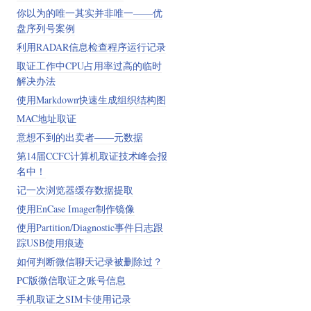
你以为的唯一其实并非唯一——优
盘序列号案例
利用RADAR信息检查程序运行记录
取证工作中CPU占用率过高的临时
解决办法
使用Markdown快速生成组织结构图
MAC地址取证
意想不到的出卖者——元数据
​第14届CCFC计算机取证技术峰会报
名中！
记一次浏览器缓存数据提取
使用EnCase Imager制作镜像
使用Partition/Diagnostic事件日志跟
踪USB使用痕迹
如何判断微信聊天记录被删除过？
PC版微信取证之账号信息
手机取证之SIM卡使用记录