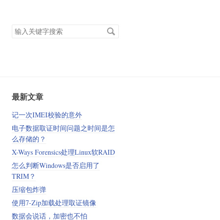
搜
索
关
键
字
最新文章
记一次IMEI校验的意外
电子数据取证时间问题之时间是怎
么存储的？
X-Ways Forensics处理Linux软RAID
怎么判断Windows是否启用了
TRIM？
压缩包炸弹
使用7-Zip加载处理取证镜像
数据会说话，加密也不怕